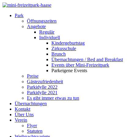
Park
Öffnungszeiten
Angebote
Regulär
Individuell
Kindergeburtstag
Zirkusschule
Brunch
Übernachtungen / Bed and Breakfast
Events über Mini-Freizeitpark
Parkeigene Events
Preise
Gästezufriedenheit
Parkidylle 2022
Parkidylle 2021
Es gibt immer etwas zu tun
Übernachtungen
Kontakt
Über Uns
Verein
Flyer
Statuten
Weihnachtsvariete