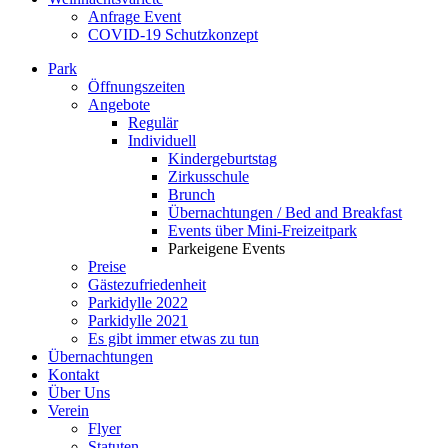
Anfrage Event
COVID-19 Schutzkonzept
Park
Öffnungszeiten
Angebote
Regulär
Individuell
Kindergeburtstag
Zirkusschule
Brunch
Übernachtungen / Bed and Breakfast
Events über Mini-Freizeitpark
Parkeigene Events
Preise
Gästezufriedenheit
Parkidylle 2022
Parkidylle 2021
Es gibt immer etwas zu tun
Übernachtungen
Kontakt
Über Uns
Verein
Flyer
Statuten