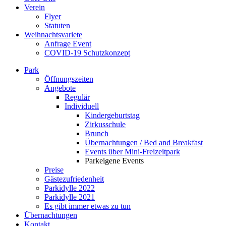
Verein
Flyer
Statuten
Weihnachtsvariete
Anfrage Event
COVID-19 Schutzkonzept
Park
Öffnungszeiten
Angebote
Regulär
Individuell
Kindergeburtstag
Zirkusschule
Brunch
Übernachtungen / Bed and Breakfast
Events über Mini-Freizeitpark
Parkeigene Events
Preise
Gästezufriedenheit
Parkidylle 2022
Parkidylle 2021
Es gibt immer etwas zu tun
Übernachtungen
Kontakt