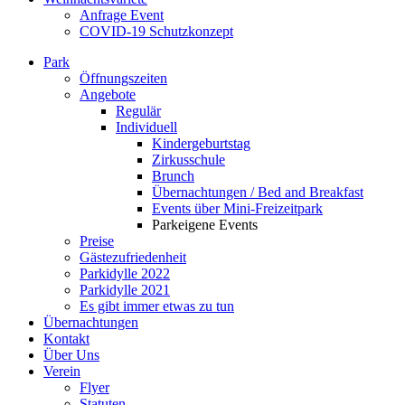
Anfrage Event
COVID-19 Schutzkonzept
Park
Öffnungszeiten
Angebote
Regulär
Individuell
Kindergeburtstag
Zirkusschule
Brunch
Übernachtungen / Bed and Breakfast
Events über Mini-Freizeitpark
Parkeigene Events
Preise
Gästezufriedenheit
Parkidylle 2022
Parkidylle 2021
Es gibt immer etwas zu tun
Übernachtungen
Kontakt
Über Uns
Verein
Flyer
Statuten