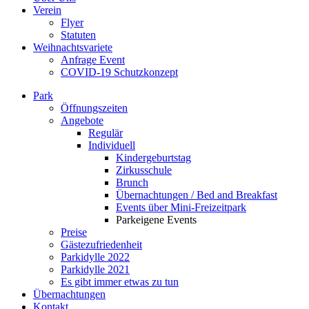
Verein
Flyer
Statuten
Weihnachtsvariete
Anfrage Event
COVID-19 Schutzkonzept
Park
Öffnungszeiten
Angebote
Regulär
Individuell
Kindergeburtstag
Zirkusschule
Brunch
Übernachtungen / Bed and Breakfast
Events über Mini-Freizeitpark
Parkeigene Events
Preise
Gästezufriedenheit
Parkidylle 2022
Parkidylle 2021
Es gibt immer etwas zu tun
Übernachtungen
Kontakt