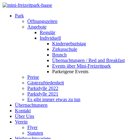
Park
Öffnungszeiten
Angebote
Regulär
Individuell
Kindergeburtstag
Zirkusschule
Brunch
Übernachtungen / Bed and Breakfast
Events über Mini-Freizeitpark
Parkeigene Events
Preise
Gästezufriedenheit
Parkidylle 2022
Parkidylle 2021
Es gibt immer etwas zu tun
Übernachtungen
Kontakt
Über Uns
Verein
Flyer
Statuten
Weihnachtsvariete