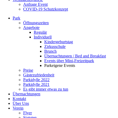
Anfrage Event
COVID-19 Schutzkonzept
Park
Öffnungszeiten
Angebote
Regulär
Individuell
Kindergeburtstag
Zirkusschule
Brunch
Übernachtungen / Bed and Breakfast
Events über Mini-Freizeitpark
Parkeigene Events
Preise
Gästezufriedenheit
Parkidylle 2022
Parkidylle 2021
Es gibt immer etwas zu tun
Übernachtungen
Kontakt
Über Uns
Verein
Flyer
Statuten