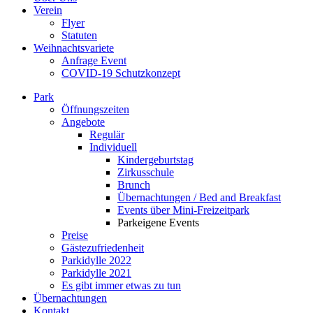
Verein
Flyer
Statuten
Weihnachtsvariete
Anfrage Event
COVID-19 Schutzkonzept
Park
Öffnungszeiten
Angebote
Regulär
Individuell
Kindergeburtstag
Zirkusschule
Brunch
Übernachtungen / Bed and Breakfast
Events über Mini-Freizeitpark
Parkeigene Events
Preise
Gästezufriedenheit
Parkidylle 2022
Parkidylle 2021
Es gibt immer etwas zu tun
Übernachtungen
Kontakt