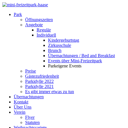
Park
Öffnungszeiten
Angebote
Regulär
Individuell
Kindergeburtstag
Zirkusschule
Brunch
Übernachtungen / Bed and Breakfast
Events über Mini-Freizeitpark
Parkeigene Events
Preise
Gästezufriedenheit
Parkidylle 2022
Parkidylle 2021
Es gibt immer etwas zu tun
Übernachtungen
Kontakt
Über Uns
Verein
Flyer
Statuten
Weihnachtsvariete